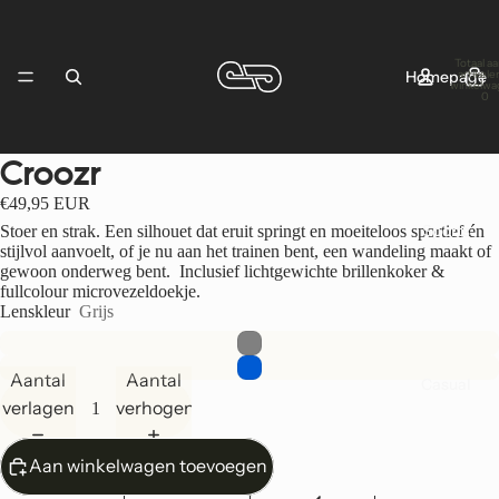
Totaal aa
Homepage
artikelen
winkelwa
0
Croozr
Afbeelding
Afbeelding
Afbeelding
Afbeelding
Afbeelding
Afbeelding
Afbeelding
Afbeelding
Afbeelding
Afbeelding
Afbeelding
openen
openen
openen
openen
openen
openen
openen
openen
openen
openen
openen
€49,95 EUR
in
in
in
in
in
in
in
in
in
in
in
Sports
Stoer en strak. Een silhouet dat eruit springt en moeiteloos sportief én
volledig
volledig
volledig
volledig
volledig
volledig
volledig
volledig
volledig
volledig
volledig
stijlvol aanvoelt, of je nu aan het trainen bent, een wandeling maakt of
gewoon onderweg bent.
Inclusief lichtgewichte brillenkoker &
scherm
scherm
scherm
scherm
scherm
scherm
scherm
scherm
scherm
scherm
scherm
fullcolour microvezeldoekje.
Lenskleur
Grijs
Aantal
Aantal
Casual
verlagen
verhogen
Aan winkelwagen toevoegen